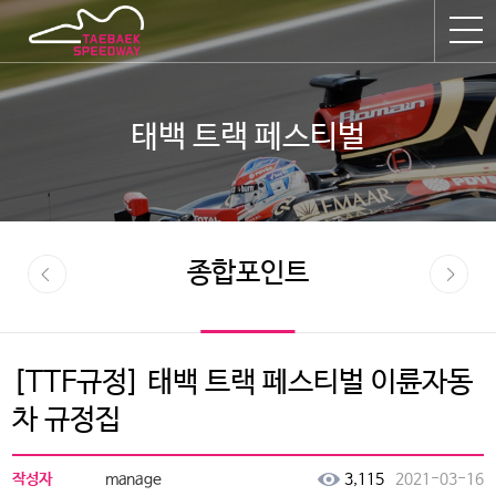
태백 트랙 페스티벌
종합포인트
[TTF규정] 태백 트랙 페스티벌 이륜자동
차 규정집
작성자
3,115
2021-03-16
manage